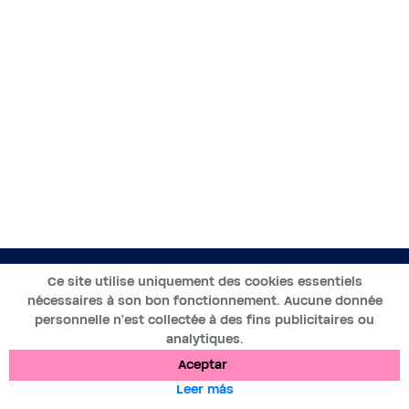
ES
Ce site utilise uniquement des cookies essentiels
nécessaires à son bon fonctionnement. Aucune donnée
2019-2025 ©BWT by
personnelle n’est collectée à des fins publicitaires ou
Wess Soft
- Todos los derechos reservados
analytiques.
Aceptar
Protección de datos
Cookies
Menciones legales
Leer más