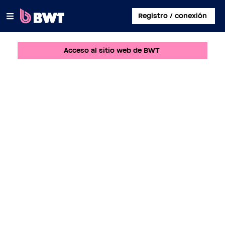
×
Registro / conexión
Acceso al sitio web de BWT
CONECTARSE A
CREAR UNA CUENTA DE USUARIO
REGISTRAR UN KIT SIN CUENTA
SOBRE BWT
CONTACTAR