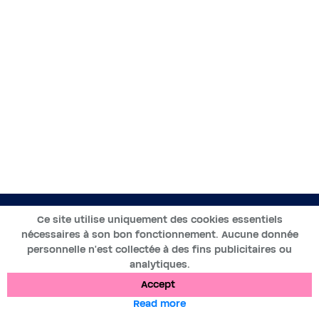
EN
Ce site utilise uniquement des cookies essentiels
nécessaires à son bon fonctionnement. Aucune donnée
2019-2025 ©BWT by
Wess Soft
- All rights reserved
personnelle n’est collectée à des fins publicitaires ou
analytiques.
Data protection
Cookies
Legal notices
Accept
Read more