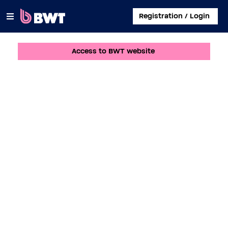
×
Registration / Login
Access to BWT website
CONNECT TO
MANAGE A USER ACCOUNT
SUBMIT A KIT WITHOUT ACCOUNT
ABOUT BWT
CONTACT