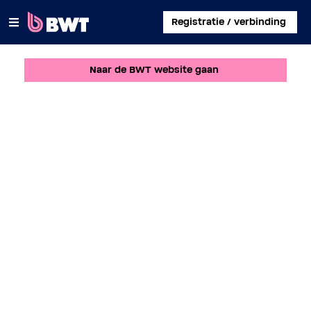
×
Registratie / verbinding
Naar de BWT website gaan
INLOGGEN
EEN KLANTACCOUNT AANMAKEN
EEN KIT ZONDER ACCOUNT REGISTREREN
OVER BWT
CONTACT