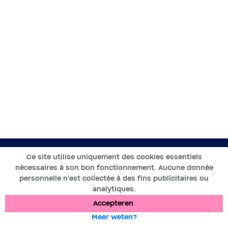
NL
Ce site utilise uniquement des cookies essentiels
nécessaires à son bon fonctionnement. Aucune donnée
2019-2025 ©BWT by
Wess Soft
- Alle rechten voorbehouden
personnelle n’est collectée à des fins publicitaires ou
analytiques.
Gegevensbescherming
Cookies
Wettelijke vermeldingen
Accepteren
Meer weten?