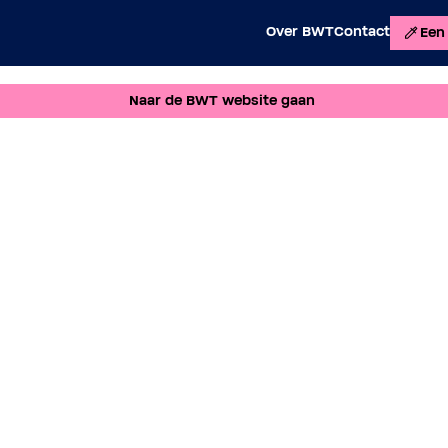
Over BWT
Contact
Een 
Naar de BWT website gaan