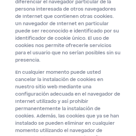
diferenciar el navegador particular de la
persona interesada de otros navegadores
de Internet que contienen otras cookies.
Un navegador de Internet en particular
puede ser reconocido e identificado por su
identificador de cookie único. El uso de
cookies nos permite ofrecerle servicios
para el usuario que no serían posibles sin su
presencia.
En cualquier momento puede usted
cancelar la instalación de cookies en
nuestro sitio web mediante una
configuración adecuada en el navegador de
Internet utilizado y así prohibir
permanentemente la instalación de
cookies. Además, las cookies que ya se han
instalado se pueden eliminar en cualquier
momento utilizando el navegador de