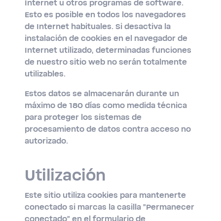
Internet u otros programas de software.
Esto es posible en todos los navegadores
de Internet habituales. Si desactiva la
instalación de cookies en el navegador de
Internet utilizado, determinadas funciones
de nuestro sitio web no serán totalmente
utilizables.
Estos datos se almacenarán durante un
máximo de 180 días como medida técnica
para proteger los sistemas de
procesamiento de datos contra acceso no
autorizado.
Utilización
Este sitio utiliza cookies para mantenerte
conectado si marcas la casilla "Permanecer
conectado" en el formulario de