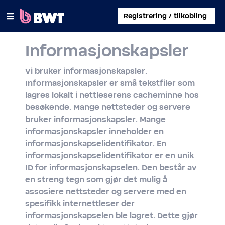
×
Registrering / tilkobling
Informasjonskapsler
LOGG PÅ
Vi bruker informasjonskapsler.
ADMINISTRER EN BRUKERKONTO
Informasjonskapsler er små tekstfiler som
lagres lokalt i nettleserens cacheminne hos
REGISTRER ET KIT UTEN KONTO
besøkende. Mange nettsteder og servere
bruker informasjonskapsler. Mange
OM BWT
informasjonskapsler inneholder en
informasjonskapselidentifikator. En
KONTAKT
informasjonskapselidentifikator er en unik
ID for informasjonskapselen. Den består av
en streng tegn som gjør det mulig å
assosiere nettsteder og servere med en
spesifikk internettleser der
informasjonskapselen ble lagret. Dette gjør