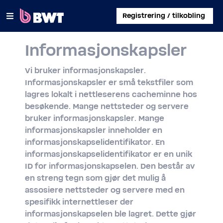
×
Registrering / tilkobling
Informasjonskapsler
LOGG PÅ
Vi bruker informasjonskapsler.
ADMINISTRER EN BRUKERKONTO
Informasjonskapsler er små tekstfiler som
lagres lokalt i nettleserens cacheminne hos
REGISTRER ET KIT UTEN KONTO
besøkende. Mange nettsteder og servere
bruker informasjonskapsler. Mange
OM BWT
informasjonskapsler inneholder en
informasjonskapselidentifikator. En
KONTAKT
informasjonskapselidentifikator er en unik
ID for informasjonskapselen. Den består av
en streng tegn som gjør det mulig å
assosiere nettsteder og servere med en
spesifikk internettleser der
informasjonskapselen ble lagret. Dette gjør