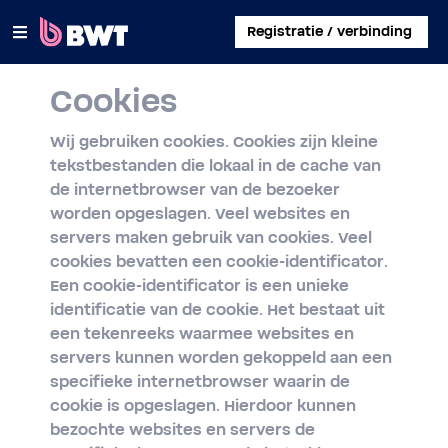
×
Registratie / verbinding
Cookies
INLOGGEN
Wij gebruiken cookies. Cookies zijn kleine
EEN KLANTACCOUNT AANMAKEN
tekstbestanden die lokaal in de cache van
de internetbrowser van de bezoeker
EEN KIT ZONDER ACCOUNT REGISTREREN
worden opgeslagen. Veel websites en
servers maken gebruik van cookies. Veel
OVER BWT
cookies bevatten een cookie-identificator.
Een cookie-identificator is een unieke
CONTACT
identificatie van de cookie. Het bestaat uit
een tekenreeks waarmee websites en
servers kunnen worden gekoppeld aan een
specifieke internetbrowser waarin de
cookie is opgeslagen. Hierdoor kunnen
bezochte websites en servers de