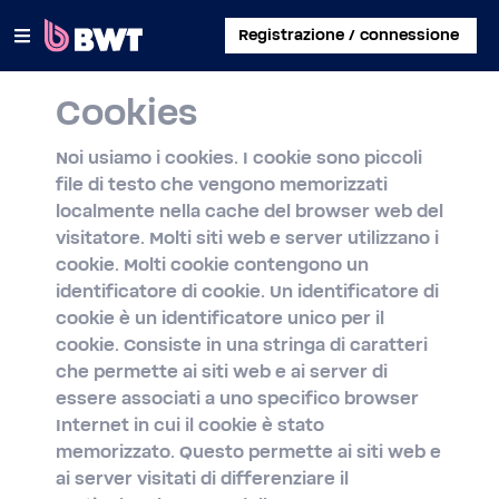
×
Registrazione / connessione
Cookies
COLLEGATI A
Noi usiamo i cookies. I cookie sono piccoli
GESTISCI UN ACCOUNT UTENTE
file di testo che vengono memorizzati
localmente nella cache del browser web del
REGISTRA UN KIT SENZA ACCOUNT
visitatore. Molti siti web e server utilizzano i
cookie. Molti cookie contengono un
INFORMAZIONI SU BWT
identificatore di cookie. Un identificatore di
cookie è un identificatore unico per il
CONTATTA
cookie. Consiste in una stringa di caratteri
che permette ai siti web e ai server di
essere associati a uno specifico browser
Internet in cui il cookie è stato
memorizzato. Questo permette ai siti web e
ai server visitati di differenziare il