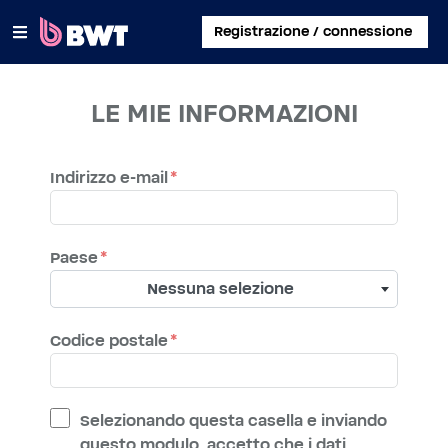
×
Registrazione / connessione
COLLEGATI A
LE MIE INFORMAZIONI
GESTISCI UN ACCOUNT UTENTE
Indirizzo e-mail
REGISTRA UN KIT SENZA ACCOUNT
INFORMAZIONI SU BWT
Paese
Nessuna selezione
CONTATTA
Codice postale
Selezionando questa casella e inviando
questo modulo, accetto che i dati