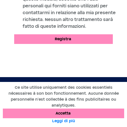
personali qui forniti siano utilizzati per
contattarmi in relazione alla mia presente
richiesta. Nessun altro trattamento sarà
fatto di queste informazioni.
Registra
IT
Ce site utilise uniquement des cookies essentiels
nécessaires à son bon fonctionnement. Aucune donnée
2019-2025 ©BWT by
Wess Soft
- Tutti i diritti riservati
personnelle n’est collectée à des fins publicitaires ou
analytiques.
Protezione dei dati
Cookies
Informazioni legali
Accetta
Leggi di più