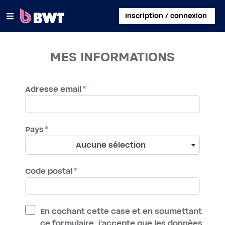
×
Inscription / connexion
SE CONNECTER
MES INFORMATIONS
CRÉER UN COMPTE CLIENT
Adresse email
ENREGISTRER UN KIT SANS COMPTE
À PROPOS DE BWT
Pays
Aucune sélection
CONTACT
Code postal
En cochant cette case et en soumettant
ce formulaire, j'accepte que les données