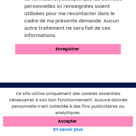
personnelles ici renseignées soient
utilisées pour me recontacter dans le
cadre de ma présente demande. Aucun
autre traitement ne sera fait de ces
informations.
Enregistrer
FR
Ce site utilise uniquement des cookies essentiels
nécessaires à son bon fonctionnement. Aucune donnée
2019-2025 ©BWT by
Wess Soft
- Tous droits réservés
personnelle n’est collectée à des fins publicitaires ou
analytiques.
Protection des données
Cookies
Mentions légales
Accepter
En savoir plus