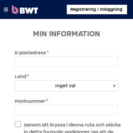
×
Registrering / Inloggning
LOGGA IN
MIN INFORMATION
SKAPA ETT KUNDKONTO
E-postadress
SKICKA IN ETT KIT UTAN KONTO
OM BWT
Land
Inget val
KONTAKT
Postnummer
Genom att kryssa i denna ruta och skicka
in detta formulär godkänner jag att de