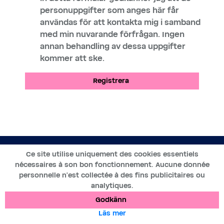
personuppgifter som anges här får
användas för att kontakta mig i samband
med min nuvarande förfrågan. Ingen
annan behandling av dessa uppgifter
kommer att ske.
Registrera
SV
Ce site utilise uniquement des cookies essentiels
nécessaires à son bon fonctionnement. Aucune donnée
2019-2025 ©BWT by
Wess Soft
- Tous droits réservés
personnelle n’est collectée à des fins publicitaires ou
analytiques.
Dataskydd
Cookies
Juridiska meddelanden
Godkänn
Läs mer