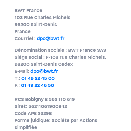
BWT France
103 Rue Charles Michels
93200 Saint-​Denis
France
Courriel :
dpo@bwt.fr
Dénomination sociale : BWT France SAS
Siège social : F-103 rue Charles Michels,
93200 Saint-​Denis Cedex
E-​Mail:
dpo@bwt.fr
T.:
01 49 22 45 00
F.:
01 49 22 46 50
RCS Bobigny B 562 110 619
Siret: 56211061900342
Code APE 2829B
Forme juidique: Sociéte par Actions
simplifiée