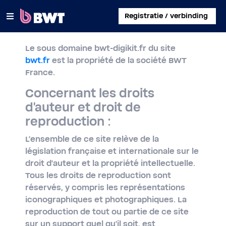
×
Registratie / verbinding
Le sous domaine bwt-digikit.fr du site
INLOGGEN
bwt.fr
est la propriété de la société BWT
France.
EEN KLANTACCOUNT AANMAKEN
Concernant les droits
EEN KIT ZONDER ACCOUNT REGISTREREN
d'auteur et droit de
reproduction :
OVER BWT
L'ensemble de ce site relève de la
CONTACT
législation française et internationale sur le
droit d'auteur et la propriété intellectuelle.
Tous les droits de reproduction sont
réservés, y compris les représentations
iconographiques et photographiques. La
reproduction de tout ou partie de ce site
sur un support quel qu'il soit, est