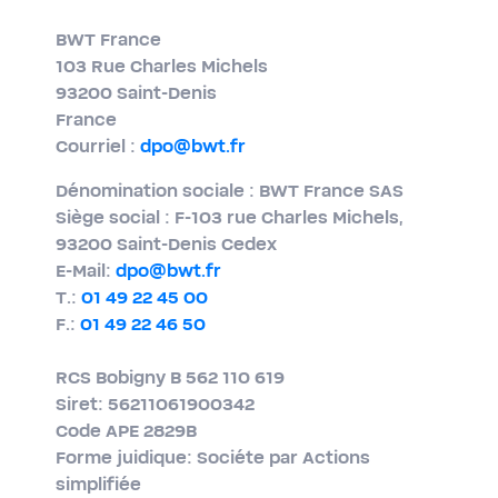
BWT France
103 Rue Charles Michels
93200 Saint-​Denis
France
Courriel :
dpo@bwt.fr
Dénomination sociale : BWT France SAS
Siège social : F-103 rue Charles Michels,
93200 Saint-​Denis Cedex
E-​Mail:
dpo@bwt.fr
T.:
01 49 22 45 00
F.:
01 49 22 46 50
RCS Bobigny B 562 110 619
Siret: 56211061900342
Code APE 2829B
Forme juidique: Sociéte par Actions
simplifiée