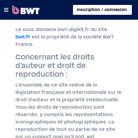
×
Inscription / connexion
Le sous domaine bwt-digikit.fr du site
SE CONNECTER
bwt.fr
est la propriété de la société BWT
France.
CRÉER UN COMPTE CLIENT
Concernant les droits
ENREGISTRER UN KIT SANS COMPTE
d'auteur et droit de
reproduction :
À PROPOS DE BWT
L'ensemble de ce site relève de la
CONTACT
législation française et internationale sur le
droit d'auteur et la propriété intellectuelle.
Tous les droits de reproduction sont
réservés, y compris les représentations
iconographiques et photographiques. La
reproduction de tout ou partie de ce site
sur un support quel qu'il soit, est