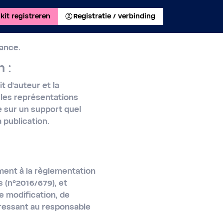
kit registreren
Registratie / verbinding
rance.
 :
t d'auteur et la
s les représentations
e sur un support quel
 publication.
ment à la règlementation
 (n°2016/679), et
de modification, de
dressant au responsable