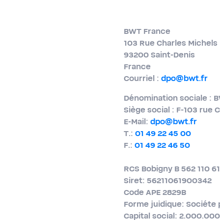
BWT France
103 Rue Charles Michels
93200 Saint-​Denis
France
Courriel :
dpo@bwt.fr
Dénomination sociale : 
Siège social : F-103 rue 
E-​Mail:
dpo@bwt.fr
T.:
01 49 22 45 00
F.:
01 49 22 46 50
RCS Bobigny B 562 110 6
Siret: 56211061900342
Code APE 2829B
Forme juidique: Sociéte 
Capital social: 2.000.00