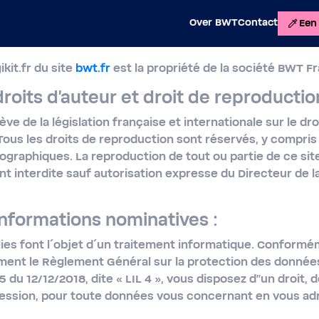
Over BWT
Contact
Een 
kit.fr du site
bwt.fr
est la propriété de la société BWT F
roits d'auteur et droit de reproduction
ve de la législation française et internationale sur le droi
. Tous les droits de reproduction sont réservés, y compri
graphiques. La reproduction de tout ou partie de ce sit
ent interdite sauf autorisation expresse du Directeur de la
informations nominatives :
lies font l´objet d´un traitement informatique. Conformé
ement le Règlement Général sur la protection des données
5 du 12/12/2018, dite « LIL 4 », vous disposez d''un droit, 
pression, pour toute données vous concernant en vous a