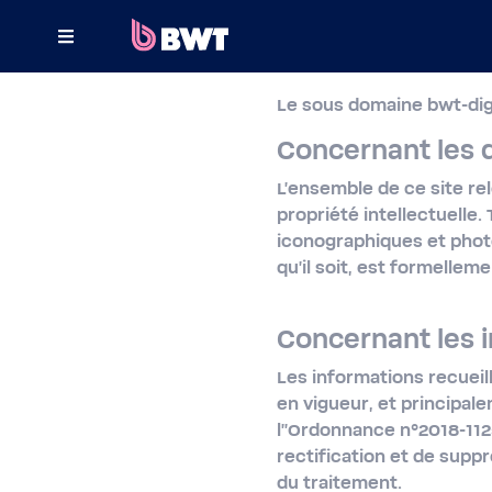
×
Le sous domaine bwt-digi
INLOGGEN
Concernant les d
EEN KLANTACCOUNT AANMAKEN
L'ensemble de ce site relè
propriété intellectuelle
EEN KIT ZONDER ACCOUNT REGISTREREN
iconographiques et photo
qu'il soit, est formellem
OVER BWT
CONTACT
Concernant les 
Les informations recueil
en vigueur, et principal
l''Ordonnance n°2018-​112
rectification et de sup
du traitement.