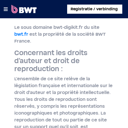
×
Registratie / verbinding
Le sous domaine bwt-digikit.fr du site
INLOGGEN
bwt.fr
est la propriété de la société BWT
France.
EEN KLANTACCOUNT AANMAKEN
Concernant les droits
EEN KIT ZONDER ACCOUNT REGISTREREN
d'auteur et droit de
reproduction :
OVER BWT
L'ensemble de ce site relève de la
CONTACT
législation française et internationale sur le
droit d'auteur et la propriété intellectuelle.
Tous les droits de reproduction sont
réservés, y compris les représentations
iconographiques et photographiques. La
reproduction de tout ou partie de ce site
sur un support quel qu'il soit, est