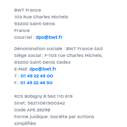
BWT France
103 Rue Charles Michels
93200 Saint-​Denis
France
Courriel :
dpo@bwt.fr
Dénomination sociale : BWT France SAS
Siège social : F-103 rue Charles Michels,
93200 Saint-​Denis Cedex
E-​Mail:
dpo@bwt.fr
T.:
01 49 22 45 00
F.:
01 49 22 46 50
RCS Bobigny B 562 110 619
Siret: 56211061900342
Code APE 2829B
Forme juidique: Sociéte par Actions
simplifiée