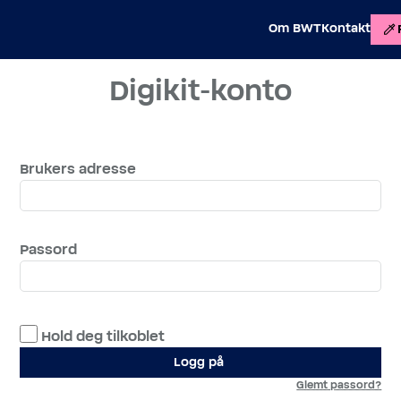
Om BWT
Kontakt
Digikit-konto
Brukers adresse
Passord
Hold deg tilkoblet
Logg på
Glemt passord?