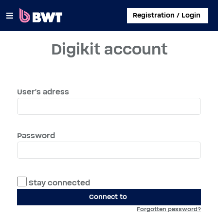
×
Registration / Login
Digikit account
CONNECT TO
MANAGE A USER ACCOUNT
User's adress
SUBMIT A KIT WITHOUT ACCOUNT
ABOUT BWT
Password
CONTACT
Stay connected
Connect to
Forgotten password?