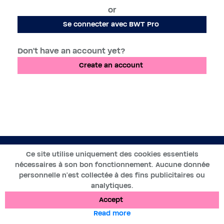
or
Se connecter avec BWT Pro
Don't have an account yet?
Create an account
EN
Ce site utilise uniquement des cookies essentiels
nécessaires à son bon fonctionnement. Aucune donnée
2019-2025 ©BWT by
Wess Soft
- All rights reserved
personnelle n’est collectée à des fins publicitaires ou
analytiques.
Data protection
Cookies
Legal notices
Accept
Read more