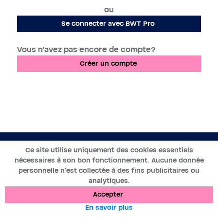
ou
Se connecter avec BWT Pro
Vous n'avez pas encore de compte?
Créer un compte
FR
Ce site utilise uniquement des cookies essentiels
nécessaires à son bon fonctionnement. Aucune donnée
2019-2025 ©BWT by
Wess Soft
- Tous droits réservés
personnelle n’est collectée à des fins publicitaires ou
analytiques.
Protection des données
Cookies
Mentions légales
Accepter
En savoir plus