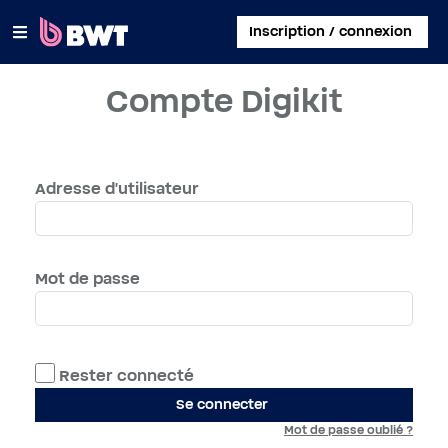
×
Inscription / connexion
Compte Digikit
SE CONNECTER
CRÉER UN COMPTE CLIENT
Adresse d'utilisateur
ENREGISTRER UN KIT SANS COMPTE
À PROPOS DE BWT
Mot de passe
CONTACT
Rester connecté
Se connecter
Mot de passe oublié ?