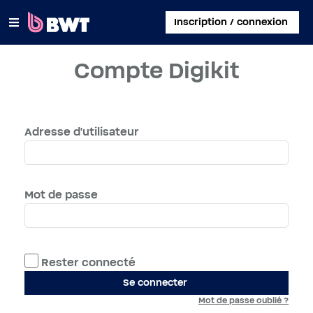
×
Inscription / connexion
Compte Digikit
SE CONNECTER
CRÉER UN COMPTE CLIENT
Adresse d'utilisateur
ENREGISTRER UN KIT SANS COMPTE
À PROPOS DE BWT
Mot de passe
CONTACT
Rester connecté
Se connecter
Mot de passe oublié ?