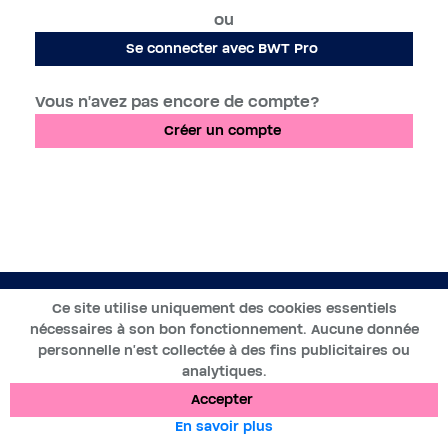
ou
Se connecter avec BWT Pro
Vous n'avez pas encore de compte?
Créer un compte
FR
Ce site utilise uniquement des cookies essentiels
nécessaires à son bon fonctionnement. Aucune donnée
2019-2025 ©BWT by
Wess Soft
- Tous droits réservés
personnelle n’est collectée à des fins publicitaires ou
analytiques.
Protection des données
Cookies
Mentions légales
Accepter
En savoir plus