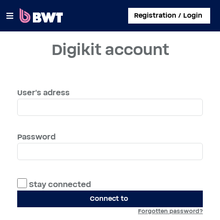
×
Registration / Login
Digikit account
CONNECT TO
MANAGE A USER ACCOUNT
User's adress
SUBMIT A KIT WITHOUT ACCOUNT
ABOUT BWT
Password
CONTACT
Stay connected
Connect to
Forgotten password?