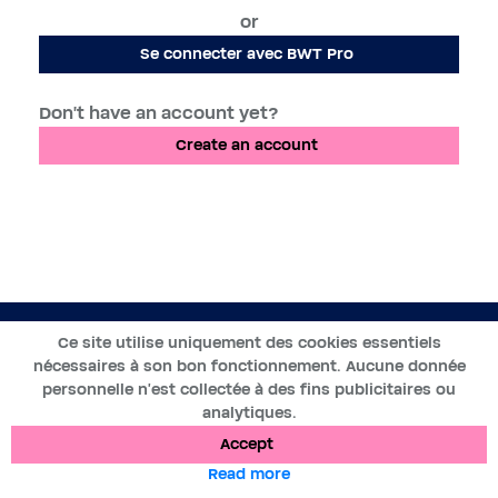
or
Se connecter avec BWT Pro
Don't have an account yet?
Create an account
EN
Ce site utilise uniquement des cookies essentiels
nécessaires à son bon fonctionnement. Aucune donnée
2019-2025 ©BWT by
Wess Soft
- All rights reserved
personnelle n’est collectée à des fins publicitaires ou
analytiques.
Data protection
Cookies
Legal notices
Accept
Read more