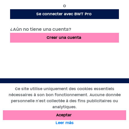
o
Se connecter avec BWT Pro
¿Aún no tiene una cuenta?
Crear una cuenta
ES
Ce site utilise uniquement des cookies essentiels
nécessaires à son bon fonctionnement. Aucune donnée
2019-2025 ©BWT by
personnelle n’est collectée à des fins publicitaires ou
Wess Soft
- Todos los derechos reservados
analytiques.
Aceptar
Protección de datos
Cookies
Menciones legales
Leer más