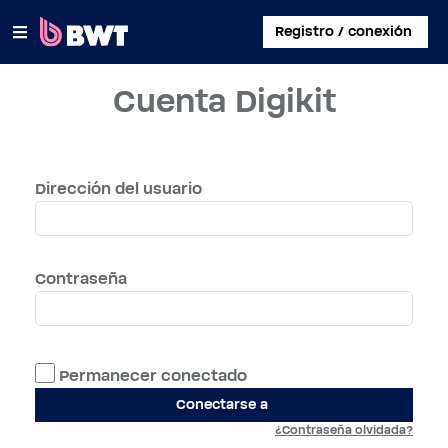
×
Registro / conexión
Cuenta Digikit
CONECTARSE A
CREAR UNA CUENTA DE USUARIO
Dirección del usuario
REGISTRAR UN KIT SIN CUENTA
SOBRE BWT
Contraseña
CONTACTAR
Permanecer conectado
Conectarse a
¿Contraseña olvidada?