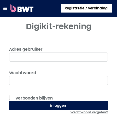
×
Registratie / verbinding
Digikit-rekening
INLOGGEN
EEN KLANTACCOUNT AANMAKEN
Adres gebruiker
EEN KIT ZONDER ACCOUNT REGISTREREN
OVER BWT
Wachtwoord
CONTACT
Verbonden blijven
Inloggen
Wachtwoord vergeten?