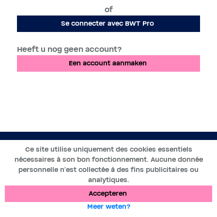
of
Se connecter avec BWT Pro
Heeft u nog geen account?
Een account aanmaken
NL
Ce site utilise uniquement des cookies essentiels
nécessaires à son bon fonctionnement. Aucune donnée
2019-2025 ©BWT by
Wess Soft
- Alle rechten voorbehouden
personnelle n’est collectée à des fins publicitaires ou
analytiques.
Gegevensbescherming
Cookies
Wettelijke vermeldingen
Accepteren
Meer weten?