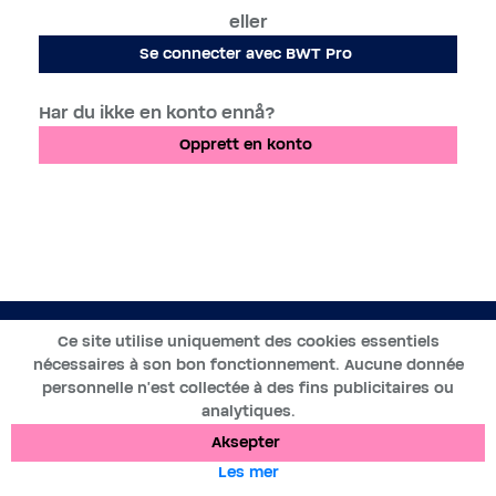
eller
Se connecter avec BWT Pro
Har du ikke en konto ennå?
Opprett en konto
NO
Ce site utilise uniquement des cookies essentiels
nécessaires à son bon fonctionnement. Aucune donnée
2019-2025 ©BWT by
Wess Soft
- Alle rettigheter reservert
personnelle n’est collectée à des fins publicitaires ou
analytiques.
Databeskyttelse
Informasjonskapsler
Juridiske merknader
Aksepter
Les mer