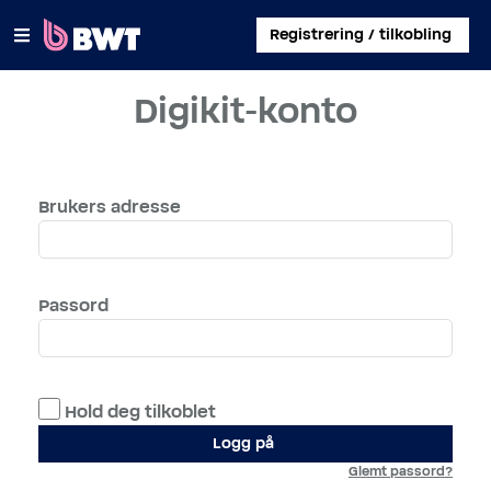
×
Registrering / tilkobling
Digikit-konto
LOGG PÅ
ADMINISTRER EN BRUKERKONTO
Brukers adresse
REGISTRER ET KIT UTEN KONTO
OM BWT
Passord
KONTAKT
Hold deg tilkoblet
Logg på
Glemt passord?