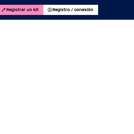
Registrar un kit
Registro / conexión