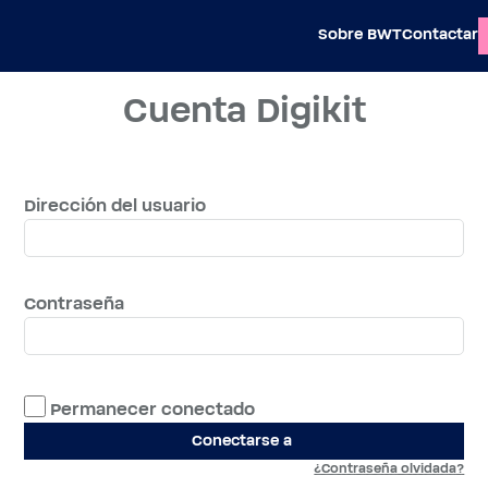
Sobre BWT
Contactar
Cuenta Digikit
Dirección del usuario
Contraseña
Permanecer conectado
Conectarse a
¿Contraseña olvidada?