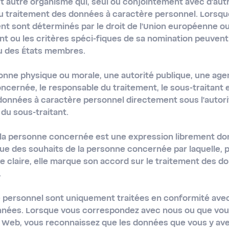
ut autre organisme qui, seul ou conjointement avec d'aut
du traitement des données à caractère personnel. Lorsque 
nt sont déterminés par le droit de l'Union européenne ou
t ou les critères spéci-fiques de sa nomination peuvent 
u des États membres.
onne physique ou morale, une autorité publique, une ag
ncernée, le responsable du traitement, le sous-traitant 
 données à caractère personnel directement sous l'autor
 du sous-traitant.
la personne concernée est une expression librement don
e des souhaits de la personne concernée par laquelle, p
ve claire, elle marque son accord sur le traitement des 
.
 personnel sont uniquement traitées en conformité avec 
onnées. Lorsque vous correspondez avec nous ou que vou
te Web, vous reconnaissez que les données que vous y av