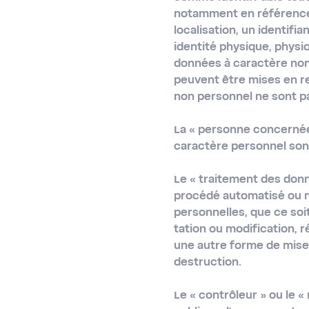
notamment en référence à
localisation, un identifi
identité physique, physi
données à caractère non
peuvent être mises en r
non personnel ne sont pa
La
« personne concerné
caractère personnel sont
Le
« traitement des don
procédé automatisé ou n
personnelles, que ce soi
tation ou modification, r
une autre forme de mise 
destruction.
Le
« contrôleur »
ou le
«