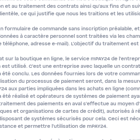
ion et au traitement des contrats ainsi qu'aux fins d'un sui
ientèle, ce qui justifie que nous les traitions et les utilisi
un formulaire de commande sans inscription préalable, et 
données à caractère personnel sont traitées via les champ
éléphone, adresse e-mail). L'objectif du traitement est l
t sur la boutique en ligne, le service mPAY24 de l'entr
est utilisé. C'est une entreprise avec laquelle un contra
té conclu. Les données fournies lors de votre command
alisation du processus de paiement seront, dans la mesur
 aux parties impliquées dans les achats en ligne (com
a été réalisé et opérateurs de systèmes de paiement aya
traitement des paiements en aval s'effectue au moyen 
ues et organisations de cartes de crédit), autorisés à ré
disposant de systèmes sécurisés pour cela. Ceci est néc
stance et permettre l'utilisation de mPAY24.