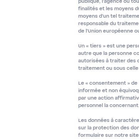
publique, l'agence ou to
finalités et les moyens 
moyens d'un tel traiteme
responsable du traitemen
de l'Union européenne o
Un
« tiers »
est une pers
autre que la personne co
autorisées à traiter des
traitement ou sous celle
Le
« consentement »
de 
informée et non équivoqu
par une action affirmati
personnel la concernant
Les données à caractère
sur la protection des d
formulaire sur notre si