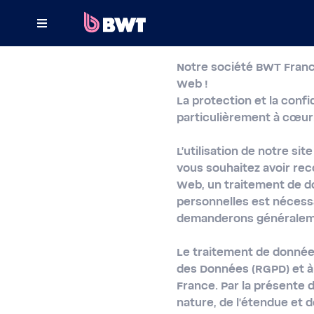
×
Notre société BWT Fran
LOGG PÅ
Web !
La protection et la conf
ADMINISTRER EN BRUKERKONTO
particulièrement à cœur
REGISTRER ET KIT UTEN KONTO
L'utilisation de notre si
vous souhaitez avoir rec
OM BWT
Web, un traitement de do
personnelles est nécessa
KONTAKT
demanderons généralem
Le traitement de donnée
des Données (RGPD) et à 
France. Par la présente d
nature, de l'étendue et d