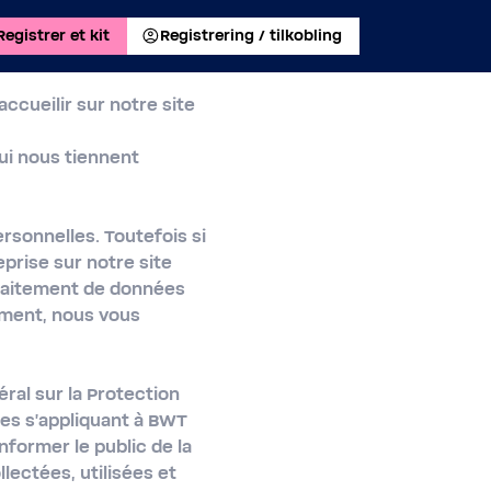
Registrer et kit
Registrering / tilkobling
cueilir sur notre site
qui nous tiennent
ersonnelles. Toutefois si
prise sur notre site
traitement de données
tement, nous vous
al sur la Protection
ées s'appliquant à BWT
nformer le public de la
lectées, utilisées et