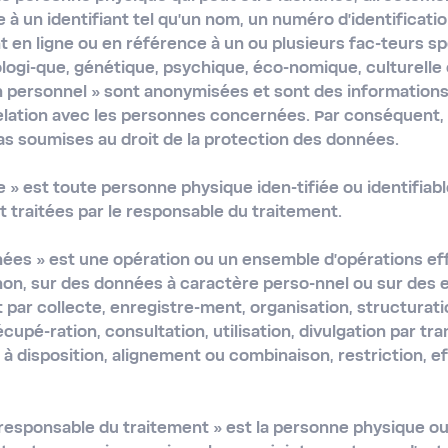
 un identifiant tel qu'un nom, un numéro d'identificati
ant en ligne ou en référence à un ou plusieurs fac-teurs 
ologi-que, génétique, psychique, éco-nomique, culturelle 
 personnel » sont anonymisées et sont des informations 
elation avec les personnes concernées. Par conséquent,
s soumises au droit de la protection des données.
e »
est toute personne physique iden-tifiée ou identifiab
 traitées par le responsable du traitement.
nées »
est une opération ou un ensemble d’opérations effe
on, sur des données à caractère perso-nnel ou sur des
t par collecte, enregistre-ment, organisation, structurat
écupé-ration, consultation, utilisation, divulgation par tr
à disposition, alignement ou combinaison, restriction, 
 responsable du traitement »
est la personne physique ou 