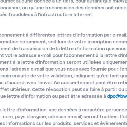
soumet aucune donnée à un tiers, pour autant que mPAY24
donnance, ou qu'une transmission des données soit néce
ès frauduleux à l'infrastructure Internet.
bonnement à différentes lettres d'information par e-mai
nformation notamment, soit lors de votre inscription comm
nt de transmission de la lettre d'information que vous 
t votre adresse e-mail pour l'abonnement à la lettre d'i
ment à la lettre d'information seront utilisées uniquement
sons l'adresse e-mail que vous nous avez fournie pour l'env
soin ensuite de votre validation, indiquant qu'en tant qu
tes d'accord avec l'envoi. Ce consentement peut être ret
effet ultérieur. Cette révocation peut se faire à partir du 
 lettre d'information ou peut être adressée à
dpo@bwt
a lettre d'information, vos données à caractère personn
 nom, pays d'origine, adresse e-mail) seront traitées. L'
es informations sur les produits, services et évènement